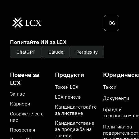
BG
Попитайте ИИ за LCX
ChatGPT
Claude
Perplexity
Повече за
Продукти
Юридическ
LCX
Токен LCX
Такси
За нас
LCX печели
Документи
Кариери
Кандидатствайте
Бранд и
за листване
Свържете се с
търговски мар
нас
Кандидатстване
Политика за
за продажба на
Прозрения
поверителност
токени