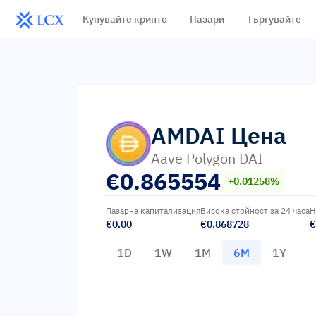
Купувайте крипто
Пазари
Търгувайте
AMDAI
Цена
Aave Polygon DAI
€
0.865554
+0.01258%
Пазарна капитализация
Висока стойност за 24 часа
Н
€0.00
€0.868728
€
1D
1W
1M
6M
1Y