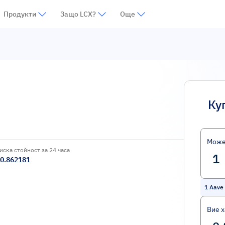
Продукти
Защо LCX?
Още
Ку
Може
иска стойност за 24 часа
0.862181
1
Aave 
Вие 