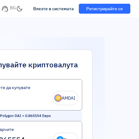
BG
Влезте в системата
Регистрирайте се
пувайте криптовалута
те да купувате
AMDAI
Polygon DAI
=
0.865554
Евро
харчите