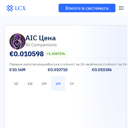
Влезте в системата
AIC
Цена
AI Companions
€
0.010598
+1.32671%
Пазарна капитализация
Висока стойност за 24 часа
Ниска стойност за 24 
€10.56M
€0.010718
€0.010386
1D
1W
1M
6M
1Y