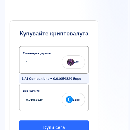
Купувайте криптовалута
Можете да купувате
AIC
1
AI Companions
=
0.01059829
Евро
Вие харчите
Евро
Купи сега