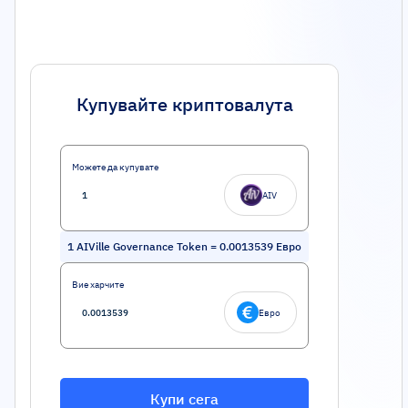
Купувайте криптовалута
Можете да купувате
AIV
1
AIVille Governance Token
=
0.0013539
Евро
Вие харчите
Евро
Купи сега