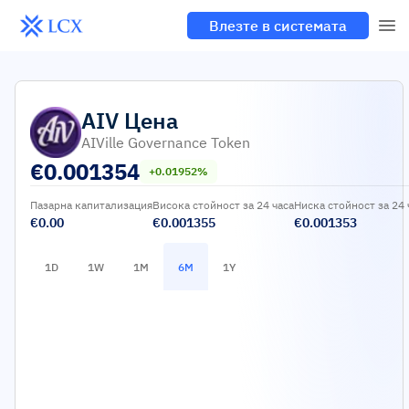
Влезте в системата
AIV
Цена
AIVille Governance Token
€
0.001354
+0.01952%
Пазарна капитализация
Висока стойност за 24 часа
Ниска стойност за 24 
€0.00
€0.001355
€0.001353
1D
1W
1M
6M
1Y