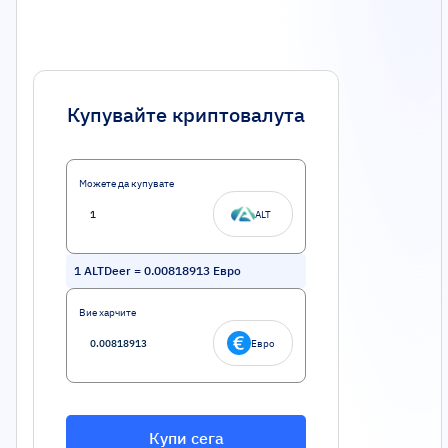
Купувайте криптовалута
Можете да купувате
ALT
1
ALTDeer
=
0.00818913
Евро
Вие харчите
Евро
Купи сега