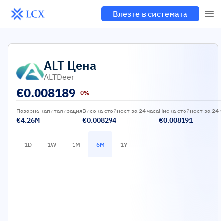
Влезте в системата
ALT
Цена
ALTDeer
€
0.008189
0%
Пазарна капитализация
Висока стойност за 24 часа
Ниска стойност за 24 
€4.26M
€0.008294
€0.008191
1D
1W
1M
6M
1Y