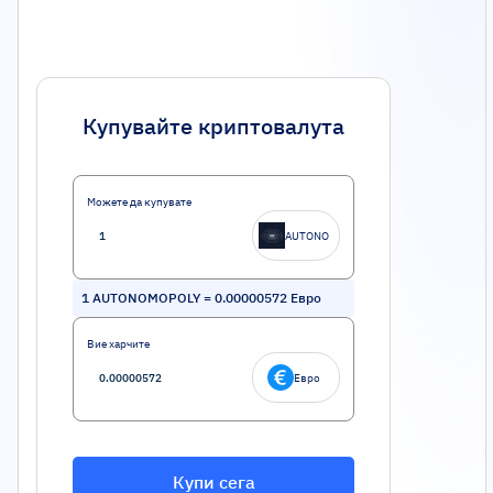
Купувайте криптовалута
Можете да купувате
AUTONO
1
AUTONOMOPOLY
=
0.00000572
Евро
Вие харчите
Евро
Купи сега