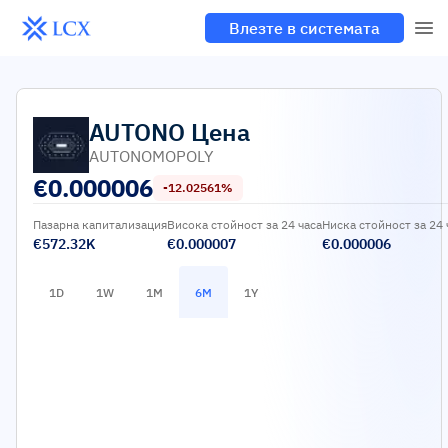
Влезте в системата
AUTONO
Цена
AUTONOMOPOLY
€
0.000006
-12.02561%
Пазарна капитализация
Висока стойност за 24 часа
Ниска стойност за 24 
€572.32K
€0.000007
€0.000006
1D
1W
1M
6M
1Y