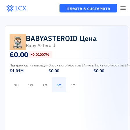
Влезте в системата
BABYASTEROID
Цена
Baby Asteroid
€
0.00
-0.01007%
Пазарна капитализация
Висока стойност за 24 часа
Ниска стойност за 24 
€1.01M
€0.00
€0.00
1D
1W
1M
6M
1Y