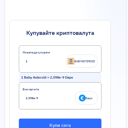
Купувайте криптовалута
Можете да купувате
BABYASTEROID
1
Baby Asteroid
=
2.398e-9
Евро
Вие харчите
Евро
Купи сега