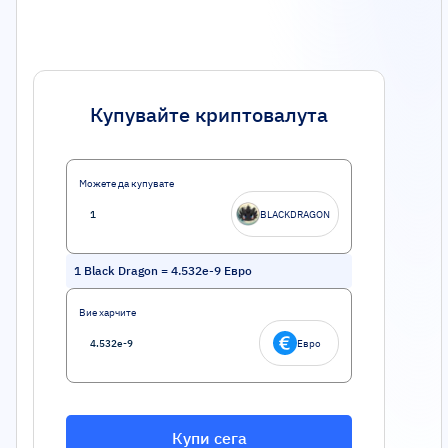
Купувайте криптовалута
Можете да купувате
BLACKDRAGON
1
Black Dragon
=
4.532e-9
Евро
Вие харчите
Евро
Купи сега