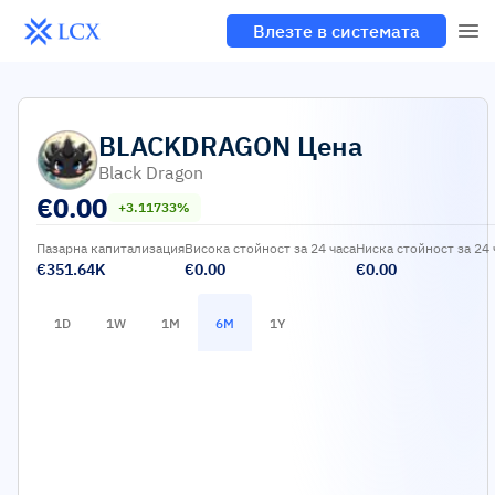
Влезте в системата
BLACKDRAGON
Цена
Black Dragon
€
0.00
+3.11733%
Пазарна капитализация
Висока стойност за 24 часа
Ниска стойност за 24 
€351.64K
€0.00
€0.00
1D
1W
1M
6M
1Y