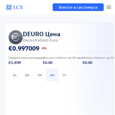
Влезте в системата
DEURO
Цена
Decentralized Euro
€
0.997009
0%
Пазарна капитализация
Висока стойност за 24 часа
Ниска стойност за 24 
€1.45M
€0.00
€0.00
1D
1W
1M
6M
1Y