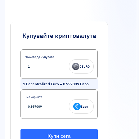
Купувайте криптовалута
Можете да купувате
DEURO
1
Decentralized Euro
=
0.997009
Евро
Вие харчите
Евро
Купи сега