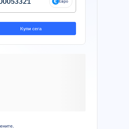
Евро
Купи сега
ените.