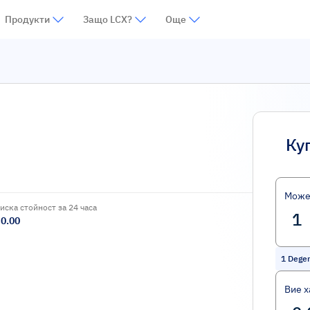
Продукти
Защо LCX?
Още
Ку
Може
иска стойност за 24 часа
0.00
1
Dege
Вие х