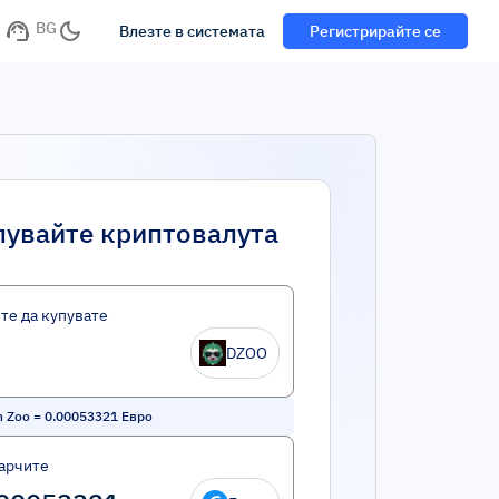
BG
Влезте в системата
Регистрирайте се
пувайте криптовалута
те да купувате
DZOO
n Zoo
=
0.00053321
Евро
арчите