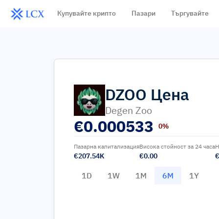
Купувайте крипто
Пазари
Търгувайте
DZOO
Цена
Degen Zoo
€
0.000533
0%
Пазарна капитализация
Висока стойност за 24 часа
Н
€207.54K
€0.00
€
1D
1W
1M
6M
1Y