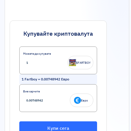
Купувайте криптовалута
Можете да купувате
$FARTBOY
1
Fartboy
=
0.00748942
Евро
Вие харчите
Евро
Купи сега