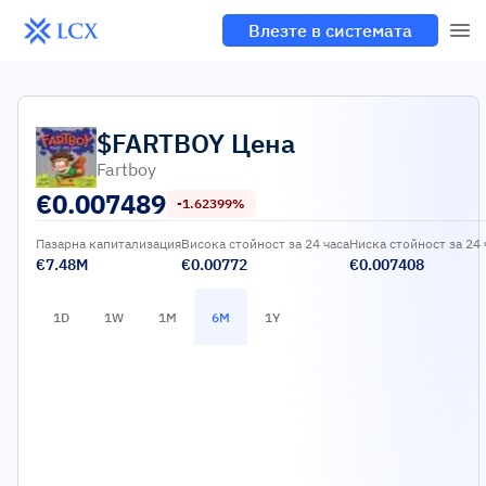
Влезте в системата
$FARTBOY
Цена
Fartboy
€
0.007489
-1.62399%
Пазарна капитализация
Висока стойност за 24 часа
Ниска стойност за 24 
€7.48M
€0.00772
€0.007408
1D
1W
1M
6M
1Y