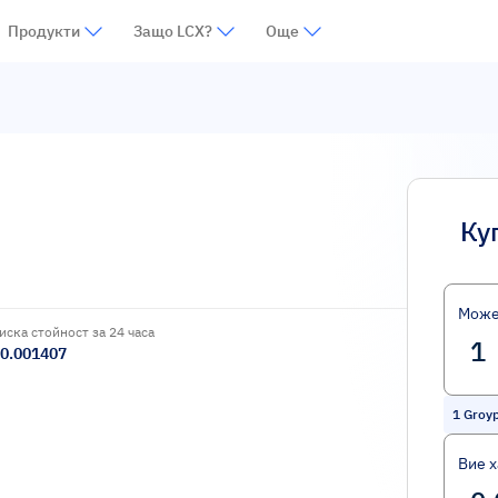
Продукти
Защо LCX?
Още
Ку
Може
иска стойност за 24 часа
0.001407
1
Groy
Вие 