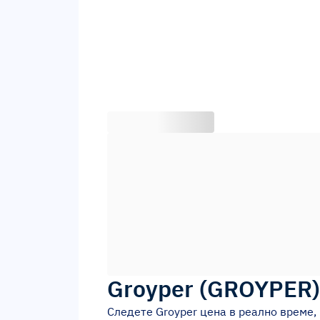
Groyper
(
GROYPER
Следете
Groyper
цена в реално време,