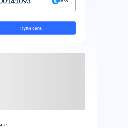
Евро
Купи сега
ите.