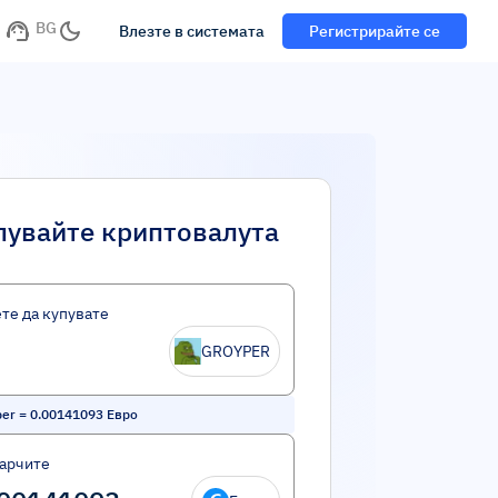
BG
Влезте в системата
Регистрирайте се
пувайте криптовалута
те да купувате
GROYPER
per
=
0.00141093
Евро
харчите