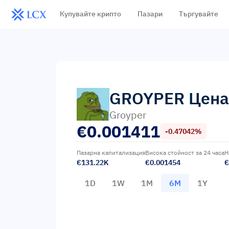
Купувайте крипто
Пазари
Търгувайте
GROYPER
Цена
Groyper
€
0.001411
-0.47042%
Пазарна капитализация
Висока стойност за 24 часа
Н
€131.22K
€0.001454
€
1D
1W
1M
6M
1Y