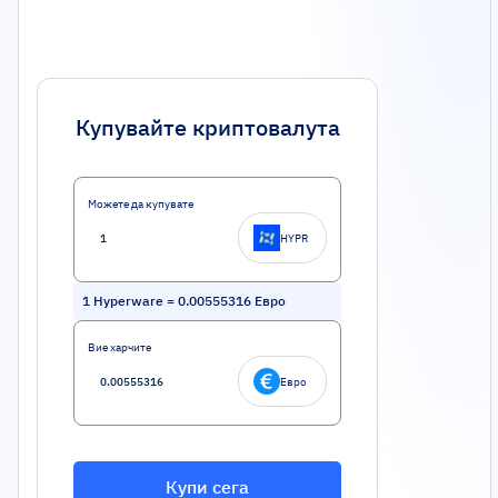
Купувайте криптовалута
Можете да купувате
HYPR
1
Hyperware
=
0.00555316
Евро
Вие харчите
Евро
Купи сега