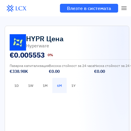
Влезте в системата
HYPR
Цена
Hyperware
€
0.005553
0%
Пазарна капитализация
Висока стойност за 24 часа
Ниска стойност за 24 
€338.98K
€0.00
€0.00
1D
1W
1M
6M
1Y