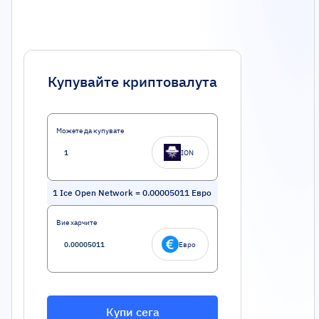
Купувайте криптовалута
Можете да купувате
ION
1
Ice Open Network
=
0.00005011
Евро
Вие харчите
Евро
Купи сега