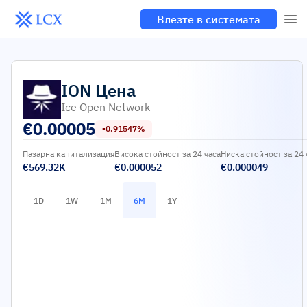
Влезте в системата
ION
Цена
Ice Open Network
€
0.00005
-0.91547%
Пазарна капитализация
Висока стойност за 24 часа
Ниска стойност за 24 
€569.32K
€0.000052
€0.000049
1D
1W
1M
6M
1Y