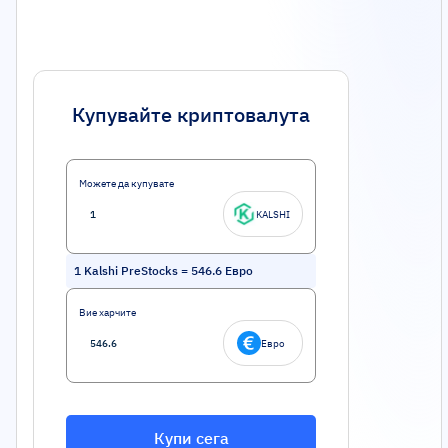
Купувайте криптовалута
Можете да купувате
KALSHI
1
Kalshi PreStocks
=
546.6
Евро
Вие харчите
Евро
Купи сега