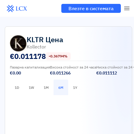
Влезте в системата
KLTR
Цена
Kollector
€
0.011178
-0.36794%
Пазарна капитализация
Висока стойност за 24 часа
Ниска стойност за 24 
€0.00
€0.011266
€0.011112
1D
1W
1M
6M
1Y