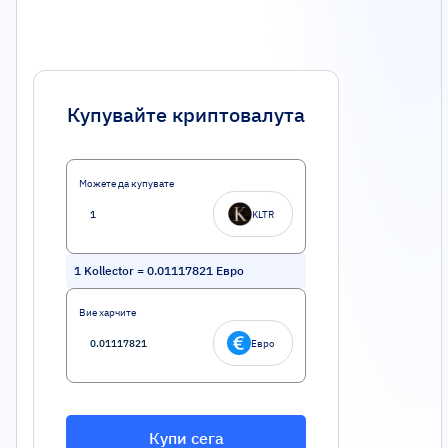
Купувайте криптовалута
Можете да купувате
KLTR
1
Kollector
=
0.01117821
Евро
Вие харчите
Евро
Купи сега