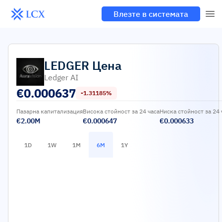
Влезте в системата
LEDGER
Цена
Ledger AI
€
0.000637
-1.31185%
Пазарна капитализация
Висока стойност за 24 часа
Ниска стойност за 24 
€2.00M
€0.000647
€0.000633
1D
1W
1M
6M
1Y