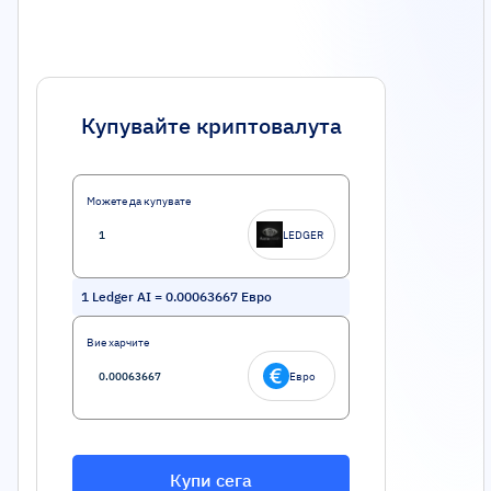
Купувайте криптовалута
Можете да купувате
LEDGER
1
Ledger AI
=
0.00063667
Евро
Вие харчите
Евро
Купи сега