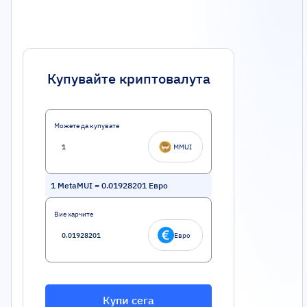
Купувайте криптовалута
Можете да купувате
MMUI
1
MetaMUI
=
0.01928201
Евро
Вие харчите
Евро
Купи сега