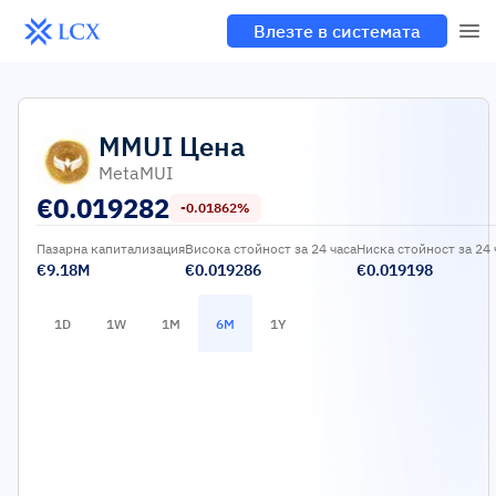
Влезте в системата
MMUI
Цена
MetaMUI
€
0.019282
-0.01862%
Пазарна капитализация
Висока стойност за 24 часа
Ниска стойност за 24 
€9.18M
€0.019286
€0.019198
1D
1W
1M
6M
1Y