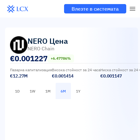
Влезте в системата
NERO
Цена
NERO Chain
€
0.001227
+6.47786%
Пазарна капитализация
Висока стойност за 24 часа
Ниска стойност за 24 
€12.27M
€0.001414
€0.001147
1D
1W
1M
6M
1Y