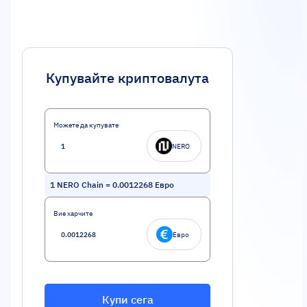
Купувайте криптовалута
Можете да купувате
NERO
1
NERO Chain
=
0.0012268
Евро
Вие харчите
Евро
Купи сега