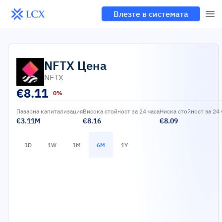
Влезте в системата
NFTX
Цена
NFTX
€
8.11
0%
Пазарна капитализация
Висока стойност за 24 часа
Ниска стойност за 24 
€3.11M
€8.16
€8.09
1D
1W
1M
6M
1Y