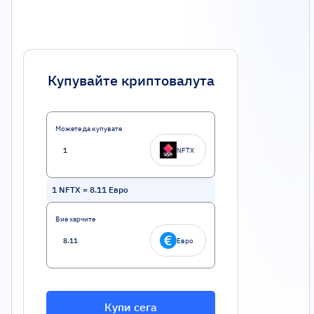
Купувайте криптовалута
Можете да купувате
NFTX
1
NFTX
=
8.11
Евро
Вие харчите
Евро
Купи сега