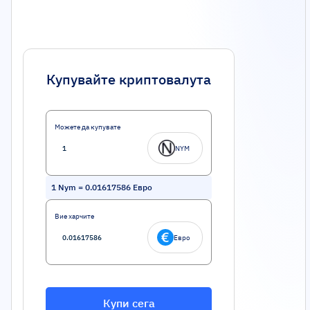
Купувайте криптовалута
Можете да купувате
NYM
1
Nym
=
0.01617586
Евро
Вие харчите
Евро
Купи сега