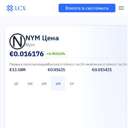
Влезте в системата
NYM
Цена
Nym
€
0.016176
+4.95112%
Пазарна капитализация
Висока стойност за 24 часа
Ниска стойност за 24 
€13.58M
€0.01625
€0.015421
1D
1W
1M
6M
1Y