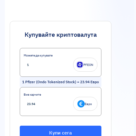
Купувайте криптовалута
Можете да купувате
PFEON
1
Pfizer (Ondo Tokenized Stock)
=
23.94
Евро
Вие харчите
Евро
Купи сега