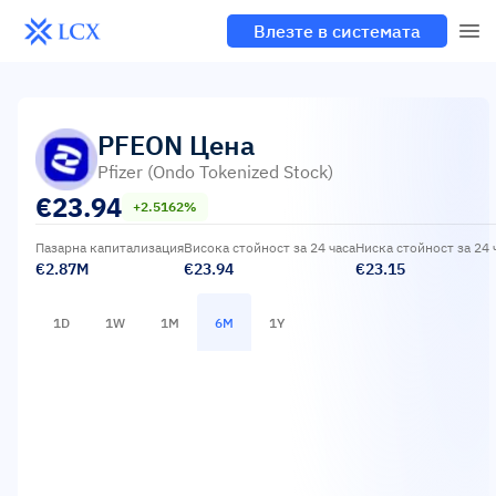
Влезте в системата
PFEON
Цена
Pfizer (Ondo Tokenized Stock)
€
23.94
+2.5162%
Пазарна капитализация
Висока стойност за 24 часа
Ниска стойност за 24 
€2.87M
€23.94
€23.15
1D
1W
1M
6M
1Y