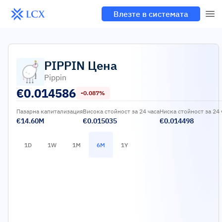
Влезте в системата
PIPPIN
Цена
Pippin
€
0.014586
-0.087%
Пазарна капитализация
Висока стойност за 24 часа
Ниска стойност за 24 
€14.60M
€0.015035
€0.014498
1D
1W
1M
6M
1Y