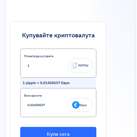
Купувайте криптовалута
Можете да купувате
PIPPIN
1
pippin
=
0.01458557
Евро
Вие харчите
Евро
Купи сега