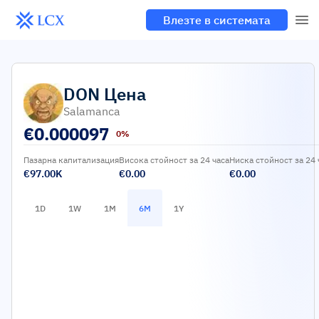
Влезте в системата
DON
Цена
Salamanca
€
0.000097
0%
Пазарна капитализация
Висока стойност за 24 часа
Ниска стойност за 24 
€97.00K
€0.00
€0.00
1D
1W
1M
6M
1Y