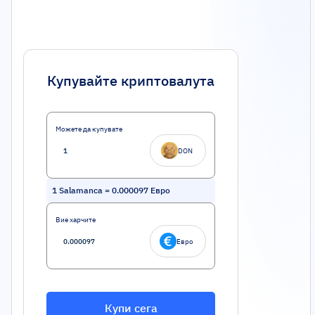
Купувайте криптовалута
Можете да купувате
DON
1
Salamanca
=
0.000097
Евро
Вие харчите
Евро
Купи сега