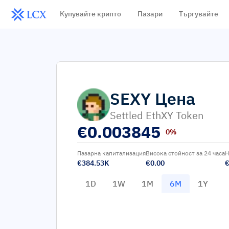
Купувайте крипто
Пазари
Търгувайте
SEXY
Цена
Settled EthXY Token
€
0.003845
0%
Пазарна капитализация
Висока стойност за 24 часа
Н
€384.53K
€0.00
€
1D
1W
1M
6M
1Y