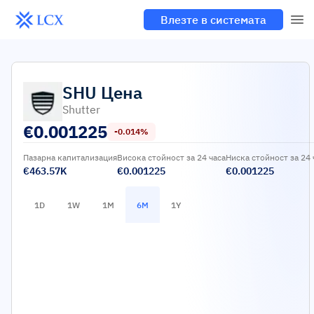
Влезте в системата
SHU
Цена
Shutter
€
0.001225
-0.014%
Пазарна капитализация
Висока стойност за 24 часа
Ниска стойност за 24 
€463.57K
€0.001225
€0.001225
1D
1W
1M
6M
1Y