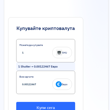
Купувайте криптовалута
Можете да купувате
SHU
1
Shutter
=
0.00122467
Евро
Вие харчите
Евро
Купи сега