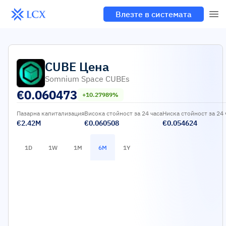
Влезте в системата
CUBE
Цена
Somnium Space CUBEs
€
0.060473
+10.27989%
Пазарна капитализация
Висока стойност за 24 часа
Ниска стойност за 24 
€2.42M
€0.060508
€0.054624
1D
1W
1M
6M
1Y