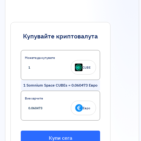
Купувайте криптовалута
Можете да купувате
CUBE
1
Somnium Space CUBEs
=
0.060473
Евро
Вие харчите
Евро
Купи сега