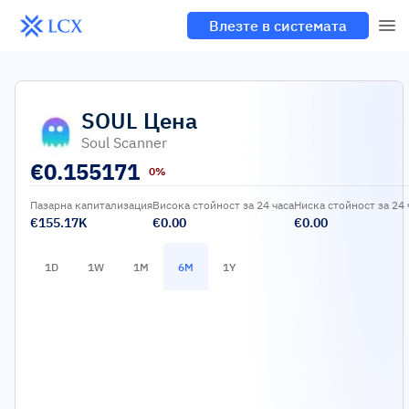
Влезте в системата
SOUL
Цена
Soul Scanner
€
0.155171
0%
Пазарна капитализация
Висока стойност за 24 часа
Ниска стойност за 24 
€155.17K
€0.00
€0.00
1D
1W
1M
6M
1Y