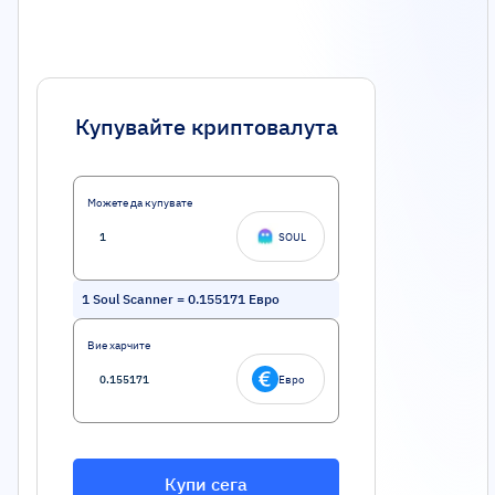
Купувайте криптовалута
Можете да купувате
SOUL
1
Soul Scanner
=
0.155171
Евро
Вие харчите
Евро
Купи сега