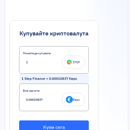
Купувайте криптовалута
Можете да купувате
STEP
1
Step Finance
=
0.00010837
Евро
Вие харчите
Евро
Купи сега