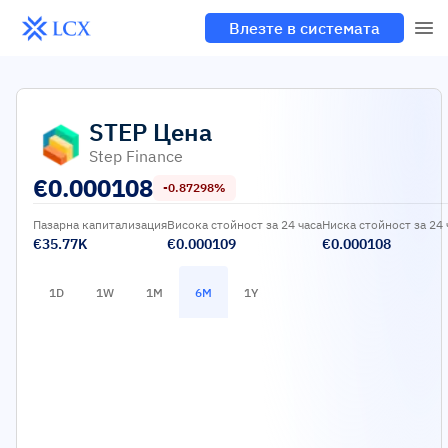
Влезте в системата
STEP
Цена
Step Finance
€
0.000108
-0.87298%
Пазарна капитализация
Висока стойност за 24 часа
Ниска стойност за 24 
€35.77K
€0.000109
€0.000108
1D
1W
1M
6M
1Y