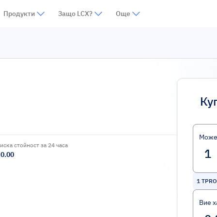
Продукти
Защо LCX?
Още
Ку
Може
иска стойност за 24 часа
0.00
1
TPRO
Вие х