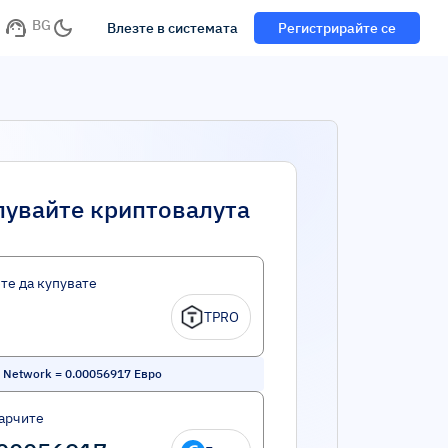
BG
Влезте в системата
Регистрирайте се
пувайте криптовалута
те да купувате
TPRO
 Network
=
0.00056917
Евро
арчите