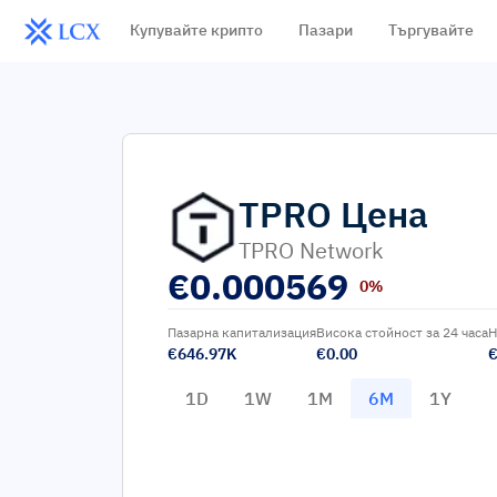
Купувайте крипто
Пазари
Търгувайте
TPRO
Цена
TPRO Network
€
0.000569
0%
Пазарна капитализация
Висока стойност за 24 часа
Н
€646.97K
€0.00
€
1D
1W
1M
6M
1Y