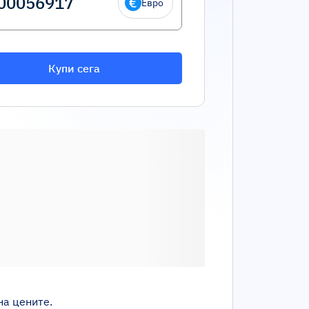
Евро
Купи сега
на цените.