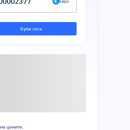
Евро
Купи сега
на цените.