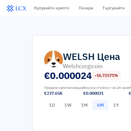
Купувайте крипто
Пазари
Търгувайте
WELSH
Цена
Welshcorgicoin
€
0.000024
-16.72571%
Пазарна капитализация
Висока стойност за 24 часа
Н
€237.65K
€0.000031
€
1D
1W
1M
6M
1Y