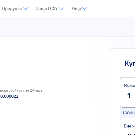
Продукти
Защо LCX?
Още
Ку
Може
иска стойност за 24 часа
0.000022
1
Welsh
Вие х