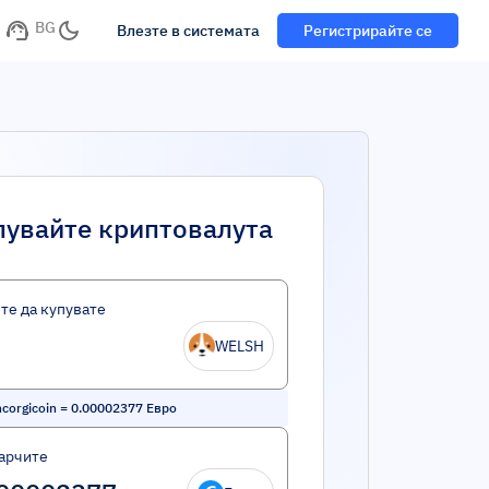
BG
Влезте в системата
Регистрирайте се
пувайте криптовалута
те да купувате
WELSH
corgicoin
=
0.00002377
Евро
арчите