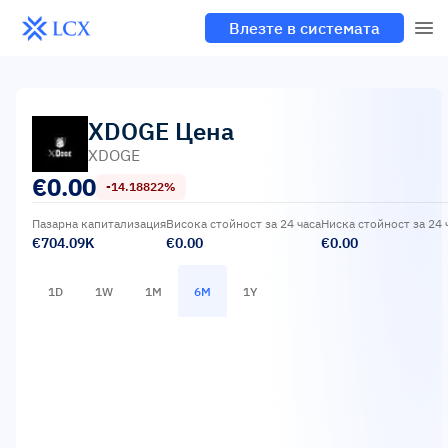
Влезте в системата
XDOGE
Цена
XDOGE
€
0.00
-14.18822%
Пазарна капитализация
Висока стойност за 24 часа
Ниска стойност за 24 
€704.09K
€0.00
€0.00
1D
1W
1M
6M
1Y