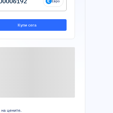
Евро
Купи сега
 на цените.