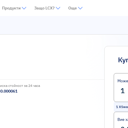
Продукти
Защо LCX?
Още
Ку
Може
иска стойност за 24 часа
0.000061
1
XSwap
Вие х