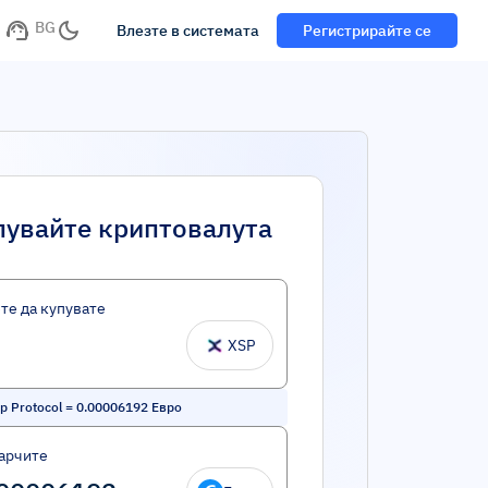
BG
Влезте в системата
Регистрирайте се
пувайте криптовалута
те да купувате
XSP
 Protocol
=
0.00006192
Евро
арчите