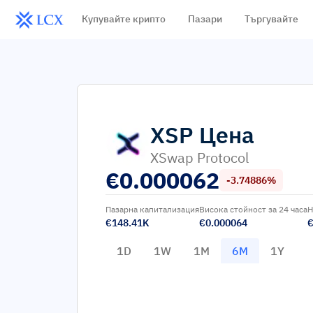
Купувайте крипто
Пазари
Търгувайте
XSP
Цена
XSwap Protocol
€
0.000062
-3.74886%
Пазарна капитализация
Висока стойност за 24 часа
Н
€148.41K
€0.000064
€
1D
1W
1M
6M
1Y