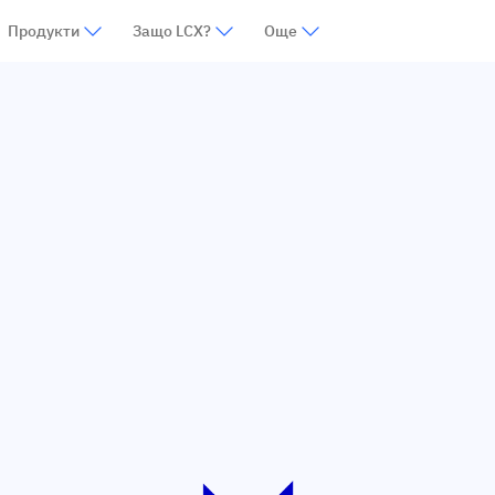
Продукти
Защо LCX?
Още