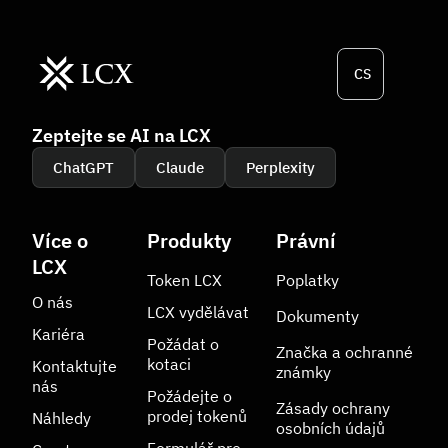
CS
Zeptejte se AI na LCX
ChatGPT
Claude
Perplexity
Více o
Produkty
Právní
LCX
Token LCX
Poplatky
O nás
LCX vydělávat
Dokumenty
Kariéra
Požádat o
Značka a ochranné
kotaci
Kontaktujte
známky
nás
Požádejte o
Zásady ochrany
prodej tokenů
Náhledy
osobních údajů