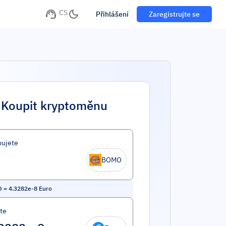
CS
Přihlášení
Zaregistrujte se
Koupit kryptoměnu
ujete
BOMO
O
=
4.3282e-8
Euro
íte