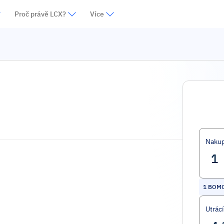
Proč právě LCX?
Více
Nakup
1
BOM
Utrác