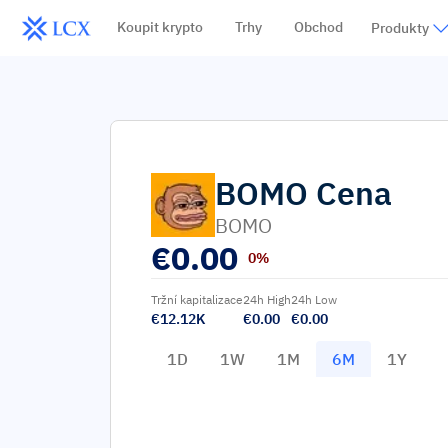
Koupit krypto
Trhy
Obchod
Produkty
BOMO
Cena
BOMO
€
0.00
0%
Tržní kapitalizace
24h High
24h Low
€12.12K
€0.00
€0.00
1D
1W
1M
6M
1Y