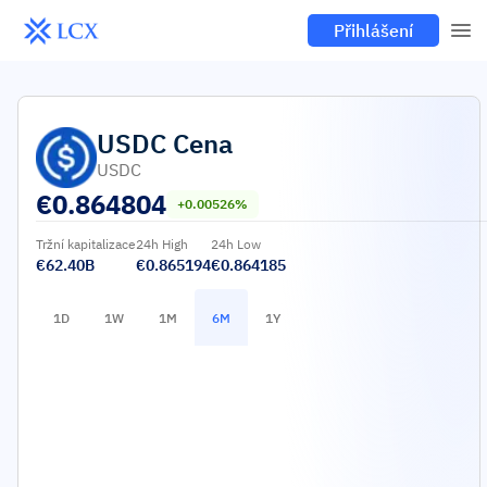
Přihlášení
USDC
Cena
USDC
€
0.864804
+0.00526%
Tržní kapitalizace
24h High
24h Low
€62.40B
€0.865194
€0.864185
1D
1W
1M
6M
1Y