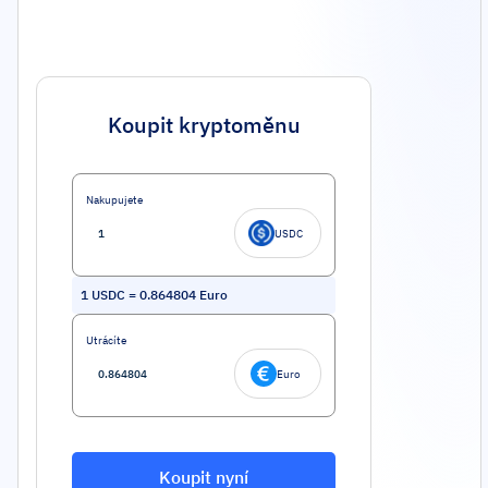
Koupit kryptoměnu
Nakupujete
USDC
1
USDC
=
0.864804
Euro
Utrácíte
Euro
Koupit nyní