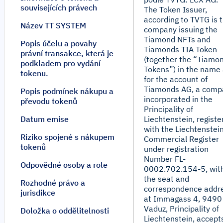
souvisejících právech
The Token Issuer,
according to TVTG is 
Název TT SYSTEM
company issuing the
Tiamond NFTs and
Popis účelu a povahy
Tiamonds TIA Token
právní transakce, která je
(together the “Tiamo
podkladem pro vydání
Tokens”) in the name
tokenu.
for the account of
Tiamonds AG, a comp
Popis podmínek nákupu a
incorporated in the
převodu tokenů
Principality of
Datum emise
Liechtenstein, registe
with the Liechtenstei
Riziko spojené s nákupem
Commercial Register
tokenů
under registration
Number FL-
Odpovědné osoby a role
0002.702.154-5, wit
the seat and
Rozhodné právo a
correspondence addr
jurisdikce
at Immagass 4, 9490
Vaduz, Principality of
Doložka o oddělitelnosti
Liechtenstein, accept