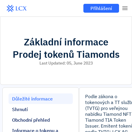
Přihlášení
Základní informace
Prodej tokenů Tiamonds
Last Updated:
05, June 2023
Podle zákona o
Důležité informace
tokenových a TT služ
(TVTG) pro veřejnou
Shrnutí
nabídku Tiamond NFT
Obchodní přehled
Tiamond TIA Token
Issuer. Emitent token
Informace o tokenu a
podle TVTG: LCX AG.