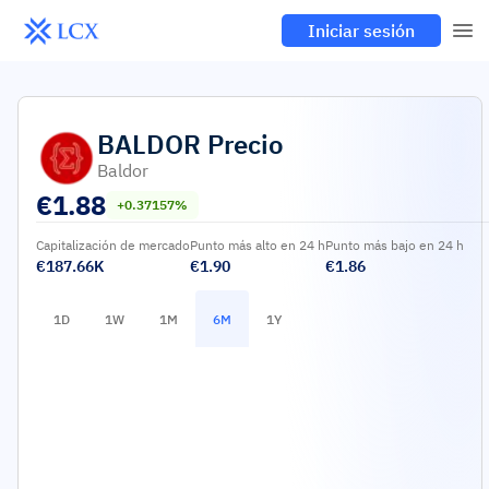
Iniciar sesión
BALDOR
Precio
Baldor
€
1.88
+0.37157%
Capitalización de mercado
Punto más alto en 24 h
Punto más bajo en 24 h
€187.66K
€1.90
€1.86
1D
1W
1M
6M
1Y