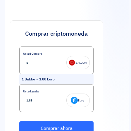
Comprar criptomoneda
Usted Compra
BALDOR
1
Baldor
=
1.88
Euro
Usted gasta
Euro
Comprar ahora