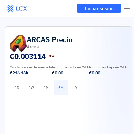
Iniciar sesión
ARCAS
Precio
Arcas
€
0.003114
0%
Capitalización de mercado
Punto más alto en 24 h
Punto más bajo en 24 h
€216.18K
€0.00
€0.00
1D
1W
1M
6M
1Y