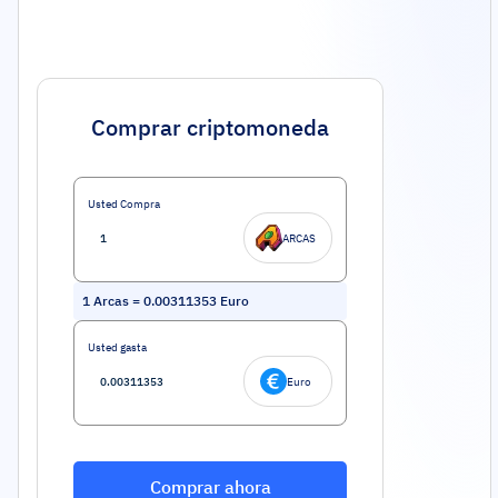
Comprar criptomoneda
Usted Compra
ARCAS
1
Arcas
=
0.00311353
Euro
Usted gasta
Euro
Comprar ahora