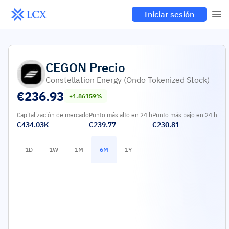
Iniciar sesión
CEGON
Precio
Constellation Energy (Ondo Tokenized Stock)
€
236.93
+1.86159%
Capitalización de mercado
Punto más alto en 24 h
Punto más bajo en 24 h
€434.03K
€239.77
€230.81
1D
1W
1M
6M
1Y