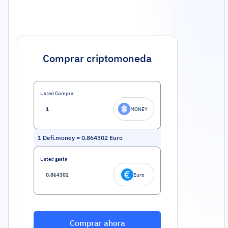
Comprar criptomoneda
Usted Compra
MONEY
1
Defi.money
=
0.864302
Euro
Usted gasta
Euro
Comprar ahora