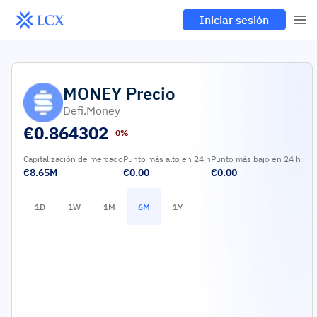
Iniciar sesión
MONEY
Precio
Defi.money
€
0.864302
0%
Capitalización de mercado
Punto más alto en 24 h
Punto más bajo en 24 h
€8.65M
€0.00
€0.00
1D
1W
1M
6M
1Y