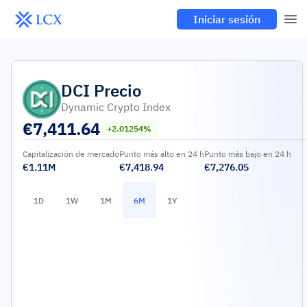
Iniciar sesión
DCI
Precio
Dynamic Crypto Index
€
7,411.64
+2.01254%
Capitalización de mercado
Punto más alto en 24 h
Punto más bajo en 24 h
€1.11M
€7,418.94
€7,276.05
1D
1W
1M
6M
1Y