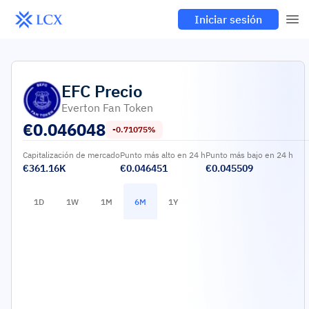
Iniciar sesión
EFC
Precio
Everton Fan Token
€
0.046048
-0.71075%
Capitalización de mercado
Punto más alto en 24 h
Punto más bajo en 24 h
€361.16K
€0.046451
€0.045509
1D
1W
1M
6M
1Y