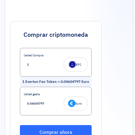
Comprar criptomoneda
Usted Compra
EFC
1
Everton Fan Token
=
0.04604797
Euro
Usted gasta
Euro
Comprar ahora