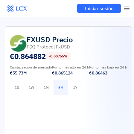
Iniciar sesión
FXUSD
Precio
F(x) Protocol FxUSD
€
0.864882
-0.00755%
Capitalización de mercado
Punto más alto en 24 h
Punto más bajo en 24 h
€55.73M
€0.865124
€0.86463
1D
1W
1M
6M
1Y