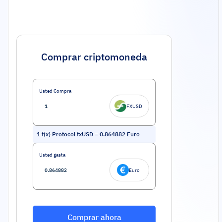
Comprar criptomoneda
Usted Compra
FXUSD
1
f(x) Protocol fxUSD
=
0.864882
Euro
Usted gasta
Euro
Comprar ahora