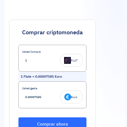
Comprar criptomoneda
Usted Compra
FLUT
1
Flute
=
0.00007585
Euro
Usted gasta
Euro
Comprar ahora