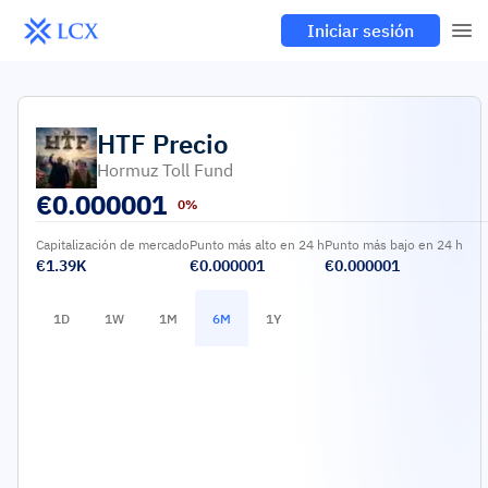
Iniciar sesión
HTF
Precio
Hormuz Toll Fund
€
0.000001
0%
Capitalización de mercado
Punto más alto en 24 h
Punto más bajo en 24 h
€1.39K
€0.000001
€0.000001
1D
1W
1M
6M
1Y