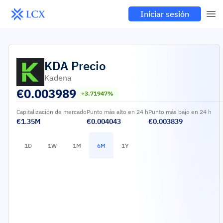
Iniciar sesión
KDA
Precio
Kadena
€
0.003989
+3.71947%
Capitalización de mercado
Punto más alto en 24 h
Punto más bajo en 24 h
€1.35M
€0.004043
€0.003839
1D
1W
1M
6M
1Y