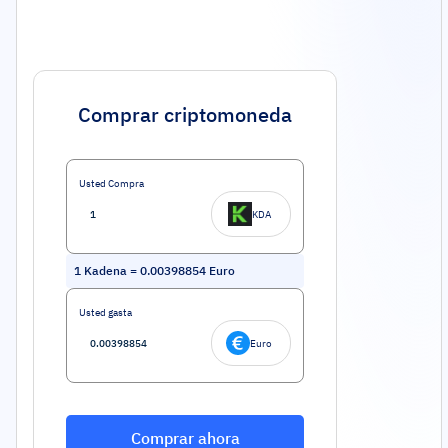
Comprar criptomoneda
Usted Compra
KDA
1
Kadena
=
0.00398854
Euro
Usted gasta
Euro
Comprar ahora