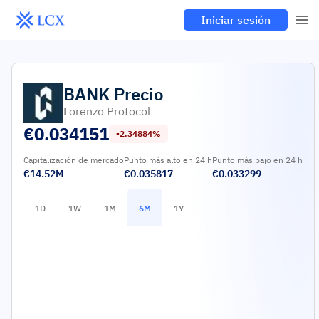
Iniciar sesión
BANK
Precio
Lorenzo Protocol
€
0.034151
-2.34884%
Capitalización de mercado
Punto más alto en 24 h
Punto más bajo en 24 h
€14.52M
€0.035817
€0.033299
1D
1W
1M
6M
1Y