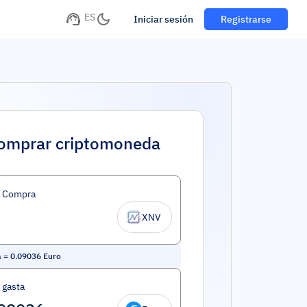
ES
Iniciar sesión
Registrarse
omprar criptomoneda
d Compra
XNV
a
=
0.09036
Euro
 gasta