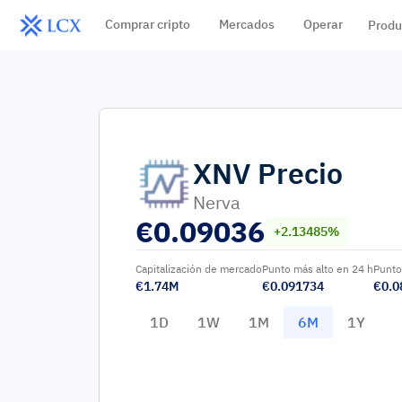
Comprar cripto
Mercados
Operar
Produ
XNV
Precio
Nerva
€
0.09036
+2.13485%
Capitalización de mercado
Punto más alto en 24 h
Punto
€1.74M
€0.091734
€0.0
1D
1W
1M
6M
1Y