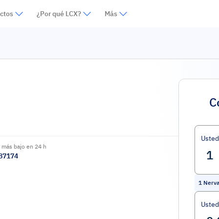
ctos
¿Por qué LCX?
Más
C
Uste
 más bajo en 24 h
87174
1
Nerv
Usted